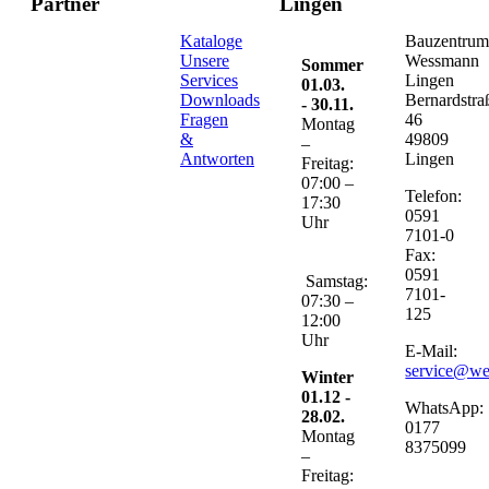
Partner
Lingen
Kataloge
Bauzentru
Unsere
Wessmann
Sommer
Services
Lingen
01.03.
Downloads
Bernardstra
- 30.11.
Fragen
46
Montag
&
49809
–
Antworten
Lingen
Freitag:
07:00 –
Telefon:
17:30
0591
Uhr
7101-0
Fax:
0591
Samstag:
7101-
07:30 –
125
12:00
Uhr
E-Mail:
service@w
Winter
01.12 -
WhatsApp:
28.02.
0177
Montag
8375099
–
Freitag: