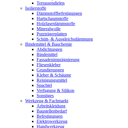
Terrassendielen
Isolierstoffe
Dämmstoffbefestigungen
Hartschaumstoffe
Holzfaserdämmstoffe
Mineralwolle
Putzträgerplatten
Schütt- & Ausgleichsdämmung
Bindemittel & Bauchemie
Abdichtungen
Bindemittel
Fassadenimprägnierung
Fliesenkleber
Grundierungen
Kleber & Schäume
Reinigungsmittel
Spachtel
Verfugung & Silikon
Sonstiges
Werkzeug & Fachmarkt
Arbeitskleidung
Baustellenbedarf
Befestigungen
Elektrowerkzeug
Handwerkzeug