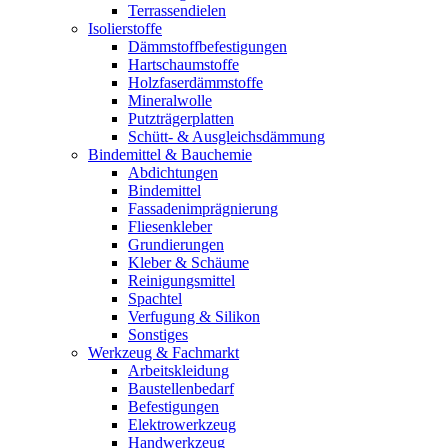
Terrassendielen
Isolierstoffe
Dämmstoffbefestigungen
Hartschaumstoffe
Holzfaserdämmstoffe
Mineralwolle
Putzträgerplatten
Schütt- & Ausgleichsdämmung
Bindemittel & Bauchemie
Abdichtungen
Bindemittel
Fassadenimprägnierung
Fliesenkleber
Grundierungen
Kleber & Schäume
Reinigungsmittel
Spachtel
Verfugung & Silikon
Sonstiges
Werkzeug & Fachmarkt
Arbeitskleidung
Baustellenbedarf
Befestigungen
Elektrowerkzeug
Handwerkzeug