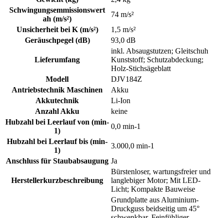
Schwingungsemmissionswert
74 m/s²
ah (m/s²)
Unsicherheit bei K (m/s²)
1,5 m/s²
Geräuschpegel (dB)
93,0 dB
inkl. Absaugstutzen; Gleitschuh
Lieferumfang
Kunststoff; Schutzabdeckung;
Holz-Stichsägeblatt
Modell
DJV184Z
Antriebstechnik Maschinen
Akku
Akkutechnik
Li-Ion
Anzahl Akku
keine
Hubzahl bei Leerlauf von (min-
0,0 min-1
1)
Hubzahl bei Leerlauf bis (min-
3.000,0 min-1
1)
Anschluss für Staubabsaugung
Ja
Bürstenloser, wartungsfreier und
Herstellerkurzbeschreibung
langlebiger Motor; Mit LED-
Licht; Kompakte Bauweise
Grundplatte aus Aluminium-
Druckguss beidseitig um 45°
schwenkbar. Feinfühliger