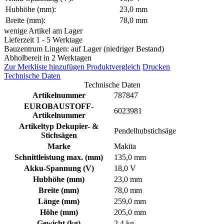
Hubhöhe (mm):
23,0 mm
Breite (mm):
78,0 mm
wenige Artikel am Lager
Lieferzeit 1 - 5 Werktage
Bauzentrum Lingen: auf Lager (niedriger Bestand)
Abholbereit in 2 Werktagen
Zur Merkliste hinzufügen
Produktvergleich
Drucken
Technische Daten
Technische Daten
Artikelnummer
787847
EUROBAUSTOFF-
6023981
Artikelnummer
Artikeltyp Dekupier- &
Pendelhubstichsäge
Stichsägen
Marke
Makita
Schnittleistung max. (mm)
135,0 mm
Akku-Spannung (V)
18,0 V
Hubhöhe (mm)
23,0 mm
Breite (mm)
78,0 mm
Länge (mm)
259,0 mm
Höhe (mm)
205,0 mm
Gewicht (kg)
2,4 kg