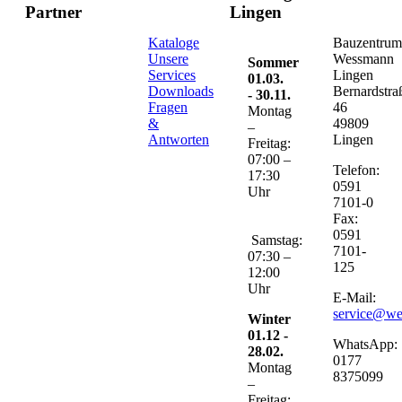
Partner
Lingen
Kataloge
Bauzentru
Unsere
Wessmann
Sommer
Services
Lingen
01.03.
Downloads
Bernardstra
- 30.11.
Fragen
46
Montag
&
49809
–
Antworten
Lingen
Freitag:
07:00 –
Telefon:
17:30
0591
Uhr
7101-0
Fax:
0591
Samstag:
7101-
07:30 –
125
12:00
Uhr
E-Mail:
service@w
Winter
01.12 -
WhatsApp:
28.02.
0177
Montag
8375099
–
Freitag: